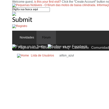
Welcome guest,
is this your first visit?
Click the "Create Account" button no
Novidades
Fórum
Página Inicial
Novos Posts
FAQ
Calendário
Comunidad
Lista de Usuários
ailton_azul