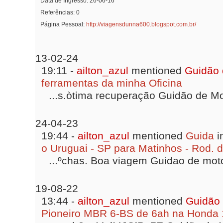
Data de Ingresso
26-06-16
Referências
0
Página Pessoal
http://viagensdunna600.blogspot.com.br/
13-02-24
19:11 -
ailton_azul
mentioned
Guidão 
ferramentas da minha Oficina
...s.òtima recuperação Guidão de Mot
24-04-23
19:44 -
ailton_azul
mentioned
Guida
i
o Uruguai - SP para Matinhos - Rod. 
...ºchas. Boa viagem Guidao de moto 
19-08-22
13:44 -
ailton_azul
mentioned
Guidão
Pioneiro MBR 6-BS de 6ah na Honda