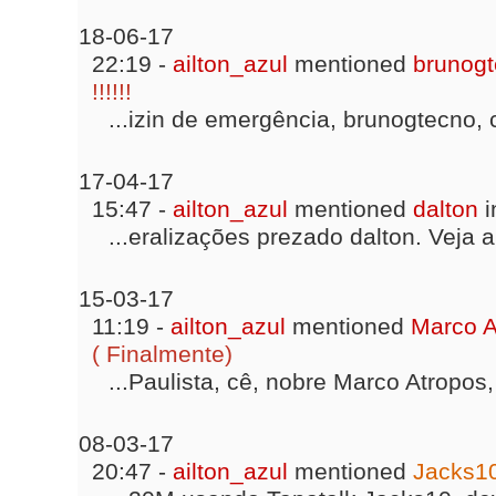
18-06-17
22:19 -
ailton_azul
mentioned
brunog
!!!!!!
...izin de emergência, brunogtecno, 
17-04-17
15:47 -
ailton_azul
mentioned
dalton
i
...eralizações prezado dalton. Veja a
15-03-17
11:19 -
ailton_azul
mentioned
Marco A
( Finalmente)
...Paulista, cê, nobre Marco Atropos
08-03-17
20:47 -
ailton_azul
mentioned
Jacks1