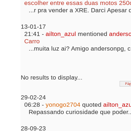
escolher entre essas duas motos 250c
...r pra vender a XRE. Darci Apesar 
13-01-17
21:41 -
ailton_azul
mentioned
anders
Carro
...muita luz ai? Amigo andersonpg, 
No results to display...
Pág
29-02-24
06:28 -
yonogo2704
quoted
ailton_azu
Repassando curiosidade que poder..
28-09-23