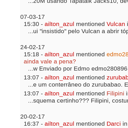
...20M usando Tapatalk Jacks10, deve
07-03-17
15:30 -
ailton_azul
mentioned
Vulcan
...ui "insistido" pelo Vulcan a abrir t
24-02-17
15:18 -
ailton_azul
mentioned
edmo2
ainda vale a pena?
...w Enviado por Edmo edmo280896 
13:07 -
ailton_azul
mentioned
zuruba
...e um conterrâneo do zurubabao. E
13:07 -
ailton_azul
mentioned
Filipini
i
...squema certinho??? Filipini, costu
20-02-17
16:37 -
ailton_azul
mentioned
Darci
in