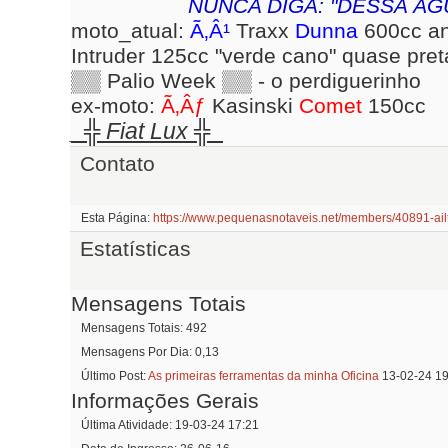
NUNCA DIGA: "DESSA Ã
moto_atual:
Ã‚Â¹
Traxx
Dunna
600cc an
Intruder 125cc "verde cano" quase pre
▒▒ Palio Week ▒▒ - o perdiguerinho
ex-moto:
Ã‚Âƒ
Kasinski
Comet
150cc
_​╬ Fiat Lux ╬_
Contato
Esta Página
https://www.pequenasnotaveis.net/members/40891-a
Estatísticas
Mensagens Totais
Mensagens Totais
492
Mensagens Por Dia
0,13
Último Post
As primeiras ferramentas da minha Oficina
13-02-24
19
Informações Gerais
Última Atividade
19-03-24
17:21