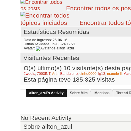
Encontrar todos os pos
Encontrar todos tó
Estatísticas Resumidas
Data de Ingresso
26-06-16
Última Atividade
19-03-24
17:21
Avatar
Visitantes Recentes
O(s) último(s) 10 visitante(s) desta pá
2weels
,
7003INT
,
Arth
,
Banduleiro
,
cinho0000
,
lg13
,
manolo II
,
Marc
Esta página teve
185.325
visitas
ailton_azul's Activity
Sobre Mim
Mentions
Thread T
No Recent Activity
Sobre ailton_azul