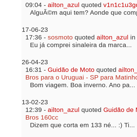
09:04 -
ailton_azul
quoted
v1n1c1u3
AlguÃ©m aqui tem? Aonde que comp
17-06-23
17:36 -
sosmoto
quoted
ailton_azul
in
Eu já comprei sinaleira da marca...
26-04-23
16:31 -
Guidão de Moto
quoted
ailton
Bros para o Uruguai - SP para Matinh
Bom viagem. Boa inverno. Ano pa...
13-02-23
12:39 -
ailton_azul
quoted
Guidão de 
Bros 160cc
Dizem que corta em 133 né... :) Ti...