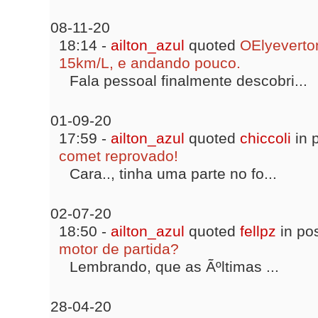
08-11-20
18:14 -
ailton_azul
quoted
OElyeverto
15km/L, e andando pouco.
Fala pessoal finalmente descobri...
01-09-20
17:59 -
ailton_azul
quoted
chiccoli
in 
comet reprovado!
Cara.., tinha uma parte no fo...
02-07-20
18:50 -
ailton_azul
quoted
fellpz
in po
motor de partida?
Lembrando, que as Ãºltimas ...
28-04-20