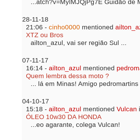
...atch?v=MylMJQjPg7E Guidão de M
28-11-18
21:06 -
cinho0000
mentioned
ailton_a
XTZ ou Bros
ailton_azul, vai ser região Sul ...
07-11-17
16:14 -
ailton_azul
mentioned
pedroma
Quem lembra dessa moto ?
... lá em Minas! Amigo pedromartins 
04-10-17
15:18 -
ailton_azul
mentioned
Vulcan
ÓLEO 10w30 DA HONDA
...eo agarante, colega Vulcan!