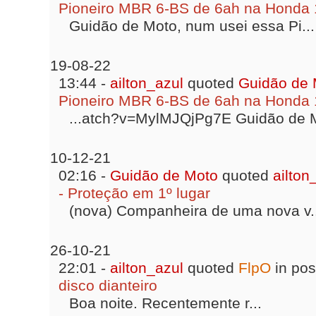
Pioneiro MBR 6-BS de 6ah na Honda
Guidão de Moto, num usei essa Pi...
19-08-22
13:44 -
ailton_azul
quoted
Guidão de 
Pioneiro MBR 6-BS de 6ah na Honda
...atch?v=MylMJQjPg7E Guidão de M
10-12-21
02:16 -
Guidão de Moto
quoted
ailton
- Proteção em 1º lugar
(nova) Companheira de uma nova v..
26-10-21
22:01 -
ailton_azul
quoted
FlpO
in po
disco dianteiro
Boa noite. Recentemente r...