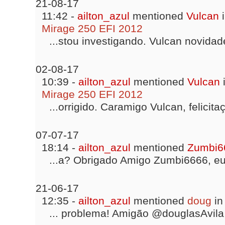
21-08-17
11:42 -
ailton_azul
mentioned
Vulcan
i
Mirage 250 EFI 2012
...stou investigando. Vulcan novidad
02-08-17
10:39 -
ailton_azul
mentioned
Vulcan
Mirage 250 EFI 2012
...orrigido. Caramigo Vulcan, felicita
07-07-17
18:14 -
ailton_azul
mentioned
Zumbi6
...a? Obrigado Amigo Zumbi6666, eu
21-06-17
12:35 -
ailton_azul
mentioned
doug
in
... problema! Amigão @douglasAvila 