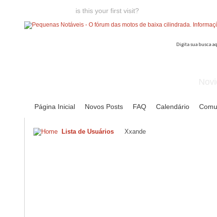
Welcome guest,
is this your first visit?
Click the "Create Account
Novi
Página Inicial
Novos Posts
FAQ
Calendário
Comu
Lista de Usuários
Xxande