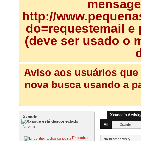
mensagem
http://www.pequena
do=requestemail e 
(deve ser usado o m
d
Aviso aos usuários que 
nova busca usando a pal
Xxande's Activit
Xxande
All
Xxande
Novato
Encontrar
No Recent Activity