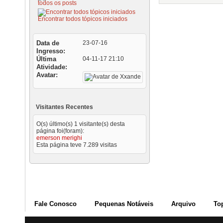
todos os posts
Encontrar todos tópicos iniciados
Data de
23-07-16
Ingresso
Última
04-11-17
21:10
Atividade
Avatar
Visitantes Recentes
O(s) último(s) 1 visitante(s) desta
página foi(foram):
emerson merighi
Esta página teve
7.289
visitas
Fale Conosco
Pequenas Notáveis
Arquivo
To