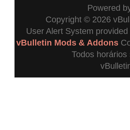
Powered b
Copyright © 2026 vBulle
User Alert System provided
vBulletin Mods & Addons
Co
Todos horários
vBulleti