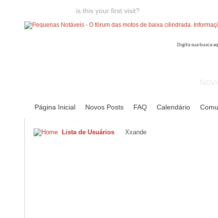
Welcome guest,
is this your first visit?
Click the "Create Account
Novi
Página Inicial
Novos Posts
FAQ
Calendário
Comu
Lista de Usuários
Xxande