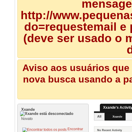
mensagem
http://www.pequena
do=requestemail e 
(deve ser usado o m
d
Aviso aos usuários que 
nova busca usando a pal
Xxande's Activit
Xxande
All
Xxande
Novato
Encontrar
No Recent Activity