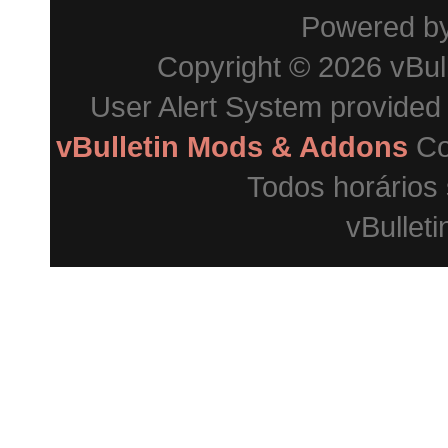
Powered b
Copyright © 2026 vBulle
User Alert System provided
vBulletin Mods & Addons
Co
Todos horários
vBulleti