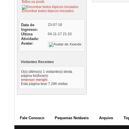
todos os posts
Encontrar todos tópicos iniciados
Data de
23-07-16
Ingresso
Última
04-11-17
21:10
Atividade
Avatar
Visitantes Recentes
O(s) último(s) 1 visitante(s) desta
página foi(foram):
emerson merighi
Esta página teve
7.286
visitas
Fale Conosco
Pequenas Notáveis
Arquivo
To