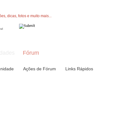
" button now to join.
dades
Fórum
nidade
Ações de Fórum
Links Rápidos