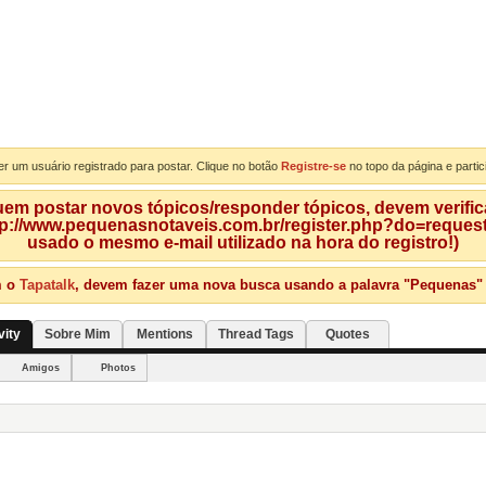
er um usuário registrado para postar. Clique no botão
Registre-se
no topo da página e partic
m postar novos tópicos/responder tópicos, devem verificar
tp://www.pequenasnotaveis.com.br/register.php?do=requeste
usado o mesmo e-mail utilizado na hora do registro!)
m o
Tapatalk
, devem fazer uma nova busca usando a palavra "Pequenas" qu
vity
Sobre Mim
Mentions
Thread Tags
Quotes
Amigos
Photos