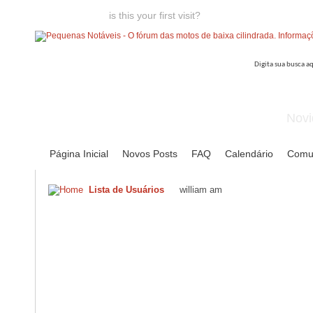
Welcome guest,
is this your first visit?
Click the "Create Account
Novi
Página Inicial
Novos Posts
FAQ
Calendário
Comu
Lista de Usuários
william am