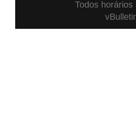
Todos horários
vBulleti