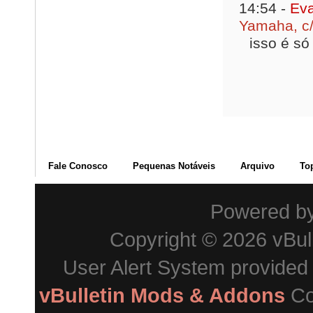
14:54 -
Eva
Yamaha, c/
isso é só
Fale Conosco
Pequenas Notáveis
Arquivo
To
Powered b
Copyright © 2026 vBulle
User Alert System provided
vBulletin Mods & Addons
Co