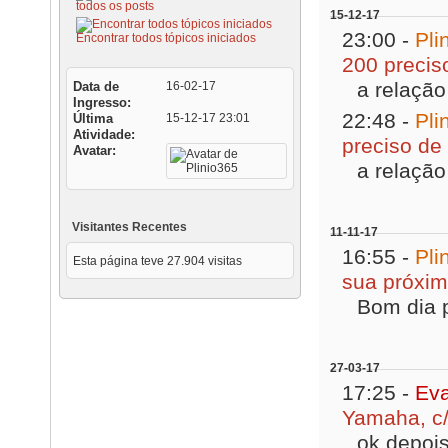
todos os posts
15-12-17
23:00 -
Pli
Encontrar todos tópicos iniciados
200 precis
a relação 
Data de
16-02-17
Ingresso
22:48 -
Pli
Última
15-12-17
23:01
Atividade
preciso de
Avatar
a relação 
Visitantes Recentes
11-11-17
16:55 -
Pli
Esta página teve
27.904
visitas
sua próxi
Bom dia p
27-03-17
17:25 -
Eva
Yamaha, c/
ok depois