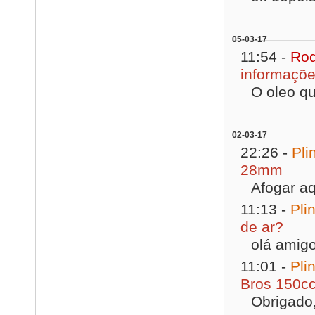
05-03-17
11:54 -
Rod
informaçõe
O oleo qu
02-03-17
22:26 -
Pli
28mm
Afogar aq
11:13 -
Pli
de ar?
olá amigo
11:01 -
Pli
Bros 150cc
Obrigado,