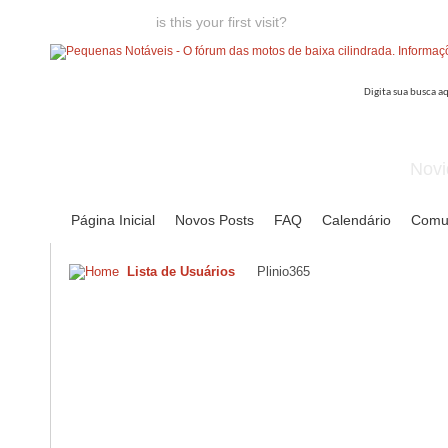
Welcome guest,
is this your first visit?
Click the "Create Account
Novi
Página Inicial
Novos Posts
FAQ
Calendário
Comu
Lista de Usuários
Plinio365