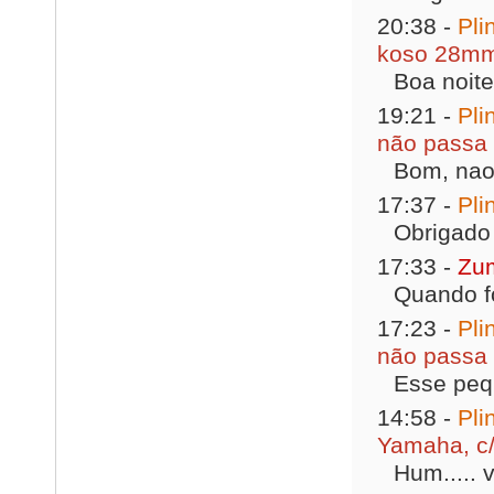
20:38 -
Pli
koso 28m
Boa noite
19:21 -
Pli
não passa
Bom, nao 
17:37 -
Pli
Obrigado 
17:33 -
Zu
Quando fo
17:23 -
Pli
não passa
Esse peq
14:58 -
Pli
Yamaha, c/
Hum..... v