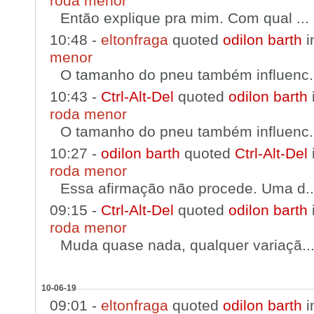
roda menor
Então explique pra mim. Com qual ...
10:48 -
eltonfraga
quoted
odilon barth
i
menor
O tamanho do pneu também influenc.
10:43 -
Ctrl-Alt-Del
quoted
odilon barth
roda menor
O tamanho do pneu também influenc.
10:27 -
odilon barth
quoted
Ctrl-Alt-Del
roda menor
Essa afirmação não procede. Uma d..
09:15 -
Ctrl-Alt-Del
quoted
odilon barth
roda menor
Muda quase nada, qualquer variaçã..
10-06-19
09:01 -
eltonfraga
quoted
odilon barth
i