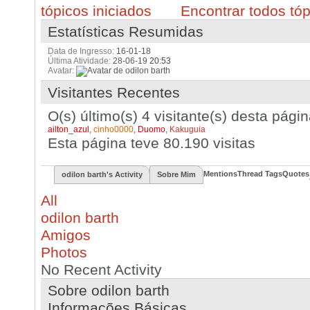
Encontrar todos tóp
Estatísticas Resumidas
Data de Ingresso
16-01-18
Última Atividade
28-06-19
20:53
Avatar
Visitantes Recentes
O(s) último(s) 4 visitante(s) desta págin
ailton_azul
,
cinho0000
,
Duomo
,
Kakuguia
Esta página teve
80.190
visitas
Mentions
Thread Tags
Quotes
odilon barth's Activity
Sobre Mim
All
odilon barth
Amigos
Photos
No Recent Activity
Sobre odilon barth
Informações Básicas