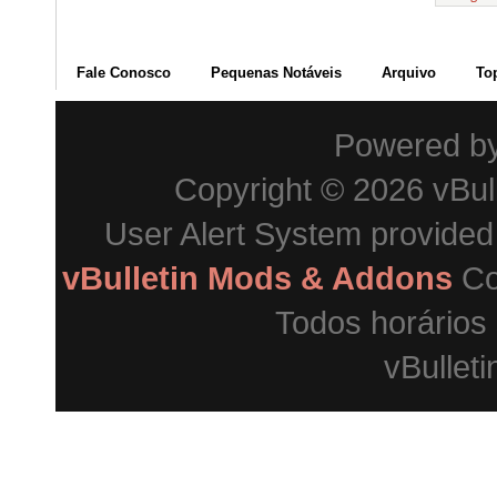
Fale Conosco
Pequenas Notáveis
Arquivo
To
Powered b
Copyright © 2026 vBulle
User Alert System provide
vBulletin Mods & Addons
Co
Todos horários
vBulleti