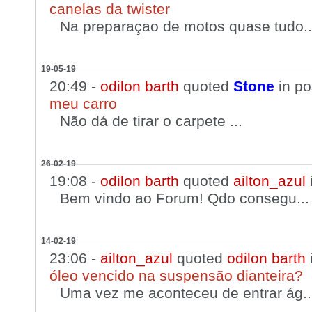
canelas da twister
Na preparaçao de motos quase tudo..
19-05-19
20:49 -
odilon barth
quoted
Stone
in p
meu carro
Não dá de tirar o carpete ...
26-02-19
19:08 -
odilon barth
quoted
ailton_azul
Bem vindo ao Forum! Qdo consegu...
14-02-19
23:06 -
ailton_azul
quoted
odilon barth
óleo vencido na suspensão dianteira?
Uma vez me aconteceu de entrar ág..