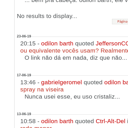
No results to display...
Página
23-06-19
20:15 -
odilon barth
quoted
JeffersonC
ou equivalente vocês usam? Realment
O link não dá em nada, diz que não...
17-06-19
13:46 -
gabrielgeromel
quoted
odilon b
spray na viseira
Nunca usei esse, eu uso cristaliz...
13-06-19
10:58 -
odilon barth
quoted
Ctrl-Alt-Del