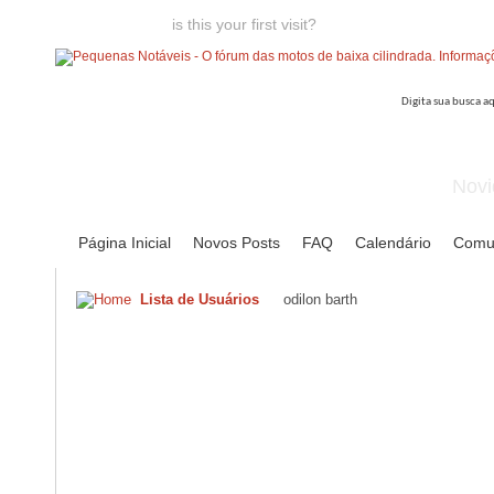
Welcome guest,
is this your first visit?
Click the "Create Account
Novi
Página Inicial
Novos Posts
FAQ
Calendário
Comu
Lista de Usuários
odilon barth