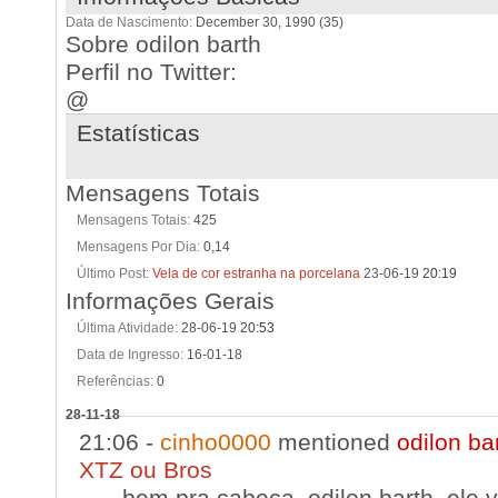
Data de Nascimento
December 30, 1990 (35)
Sobre odilon barth
Perfil no Twitter:
@
Estatísticas
Mensagens Totais
Mensagens Totais
425
Mensagens Por Dia
0,14
Último Post
Vela de cor estranha na porcelana
23-06-19
20:19
Informações Gerais
Última Atividade
28-06-19
20:53
Data de Ingresso
16-01-18
Referências
0
28-11-18
21:06 -
cinho0000
mentioned
odilon ba
XTZ ou Bros
... bem pra cabeça. odilon barth, ele