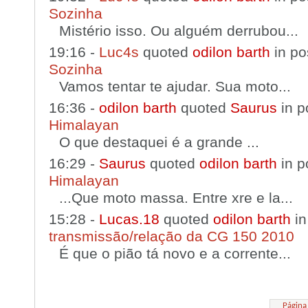
Sozinha
Mistério isso. Ou alguém derrubou...
19:16 -
Luc4s
quoted
odilon barth
in po
Sozinha
Vamos tentar te ajudar. Sua moto...
16:36 -
odilon barth
quoted
Saurus
in p
Himalayan
O que destaquei é a grande ...
16:29 -
Saurus
quoted
odilon barth
in p
Himalayan
...Que moto massa. Entre xre e la...
15:28 -
Lucas.18
quoted
odilon barth
in
transmissão/relação da CG 150 2010
É que o pião tá novo e a corrente...
Página