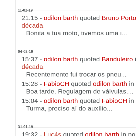
11-02-19
21:15 -
odilon barth
quoted
Bruno Port
década.
Bonita a tua moto, tivemos uma i...
04-02-19
15:37 -
odilon barth
quoted
Banduleiro
década.
Recentemente fui trocar os pneu...
15:28 -
FabioCH
quoted
odilon barth
in
Boa tarde. Regulagem de válvulas....
15:04 -
odilon barth
quoted
FabioCH
in
Turma, preciso aí do auxílio...
31-01-19
19:32 -
Luc4s
quoted
odilon barth
in po