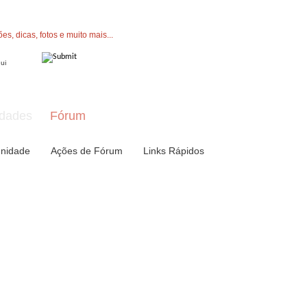
" button now to join.
dades
Fórum
nidade
Ações de Fórum
Links Rápidos