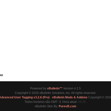
po
Powered by
vBulletin™
Version 4.2.5
Copyright © 2026 vBulletin Solutions, Inc. All rights reserved.
Advanced User Tagging v3.2.6 (Pro)
-
vBulletin Mods & Addons
Copyright © 2026
Todos horários são GMT -3. Hora atual:
16:26
.
vBulletin Skin By:
PurevB.com