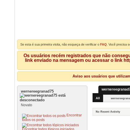
Se esta é sua primeira visita, não esqueça de verificar o
FAQ
. Você precisa s
Os usuários recém registrados que não consegue
link enviado na mensagem ou acessar o link ht
Aviso aos usuários que utiliza
wernereegranad75
wernereegranad75
All
wernereegran
Novato
No Recent Activity
Encontrar
todos os posts
Encontrar todos tópicos iniciados