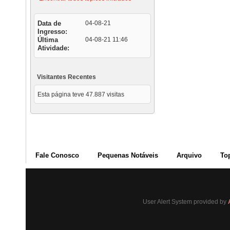
Data de
04-08-21
Ingresso
Última
04-08-21
11:46
Atividade
Visitantes Recentes
Esta página teve
47.887
visitas
Fale Conosco
Pequenas Notáveis
Arquivo
To
User Alert System provided by