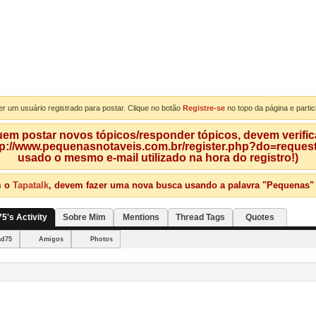
er um usuário registrado para postar. Clique no botão
Registre-se
no topo da página e partic
m postar novos tópicos/responder tópicos, devem verificar
tp://www.pequenasnotaveis.com.br/register.php?do=requeste
usado o mesmo e-mail utilizado na hora do registro!)
m o
Tapatalk
, devem fazer uma nova busca usando a palavra "Pequenas" qu
's Activity
Sobre Mim
Mentions
Thread Tags
Quotes
ad75
Amigos
Photos