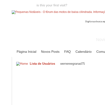
Welcome guest,
is this your first visit?
Click the "Create Account
Novi
Página Inicial
Novos Posts
FAQ
Calendário
Comu
Lista de Usuários
wernereegranad75