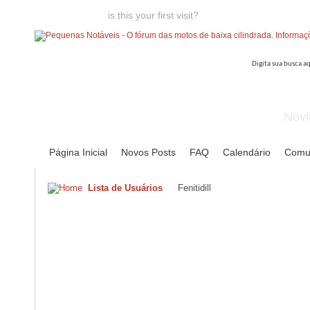
Welcome guest,
is this your first visit?
Click the "Create Account
Novi
Página Inicial
Novos Posts
FAQ
Calendário
Comu
Lista de Usuários
Fenitidill