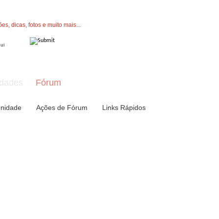
" button now to join.
dades
Fórum
nidade
Ações de Fórum
Links Rápidos