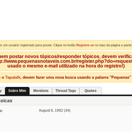
er um usuário registrado para postar. Clique no botão
Registre-se
no topo da página e partic
m postar novos tópicos/responder tópicos, devem verificar
tp://www.pequenasnotaveis.com.br/register.php?do=requeste
usado o mesmo e-mail utilizado na hora do registro!)
m o
Tapatalk
, devem fazer uma nova busca usando a palavra "Pequenas" qu
ty
Sobre Mim
Mentions
Thread Tags
Quotes
sicas
o
August 6, 1992 (34)