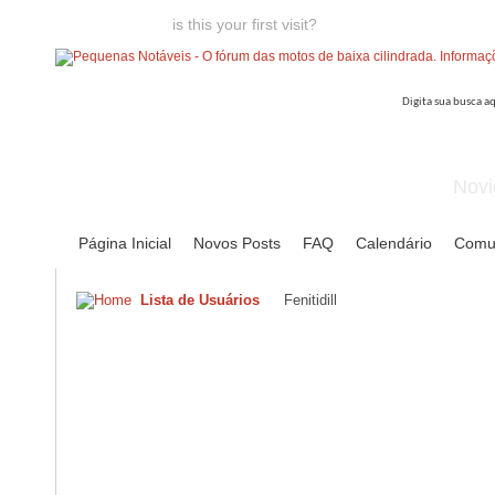
Welcome guest,
is this your first visit?
Click the "Create Account
Novi
Página Inicial
Novos Posts
FAQ
Calendário
Comu
Lista de Usuários
Fenitidill