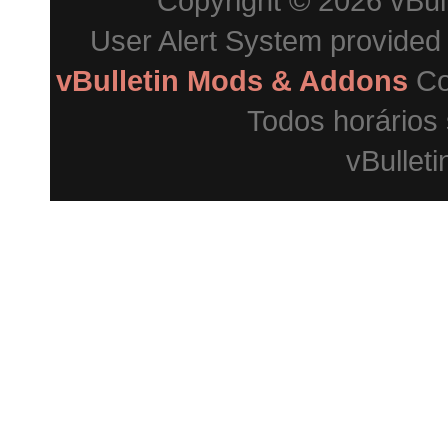
Copyright © 2026 vBulle
User Alert System provided
vBulletin Mods & Addons
Co
Todos horários
vBulleti