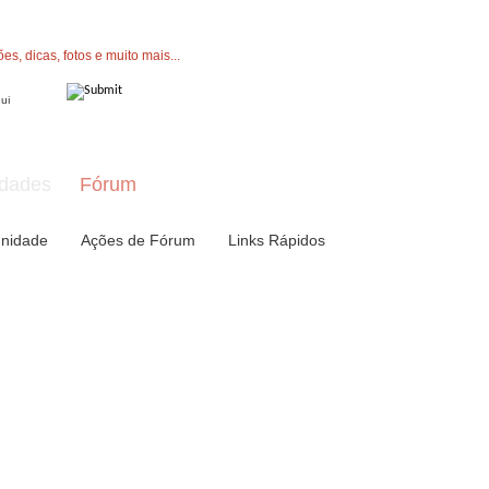
" button now to join.
dades
Fórum
nidade
Ações de Fórum
Links Rápidos