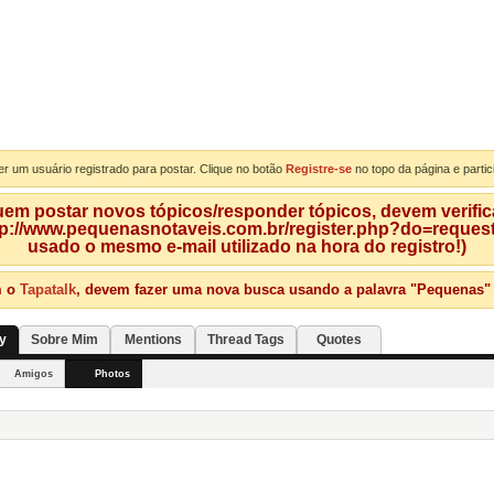
er um usuário registrado para postar. Clique no botão
Registre-se
no topo da página e partic
m postar novos tópicos/responder tópicos, devem verificar
tp://www.pequenasnotaveis.com.br/register.php?do=requeste
usado o mesmo e-mail utilizado na hora do registro!)
m o
Tapatalk
, devem fazer uma nova busca usando a palavra "Pequenas" qu
ty
Sobre Mim
Mentions
Thread Tags
Quotes
Amigos
Photos