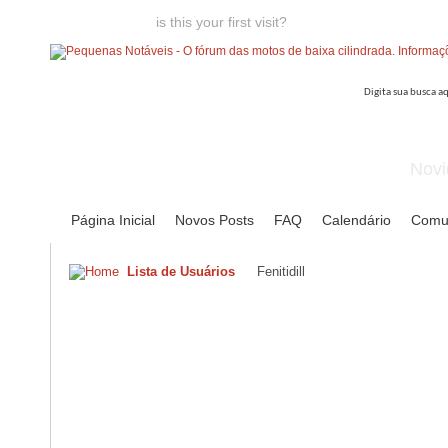
Welcome guest,
is this your first visit?
Click the "Create Account
Novi
Página Inicial
Novos Posts
FAQ
Calendário
Comu
Lista de Usuários
Fenitidill