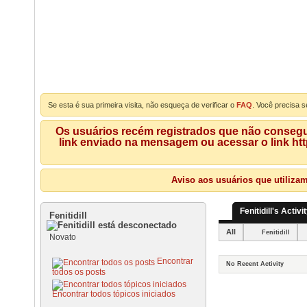
Se esta é sua primeira visita, não esqueça de verificar o
FAQ
. Você precisa s
Os usuários recém registrados que não consegue
link enviado na mensagem ou acessar o link ht
Aviso aos usuários que utiliza
Fenitidill's Activi
Fenitidill
All
Fenitidill
Novato
Encontrar
No Recent Activity
todos os posts
Encontrar todos tópicos iniciados