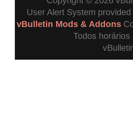
Copyright © 2026 vBulle
User Alert System provided
vBulletin Mods & Addons
Co
Todos horários
vBulleti