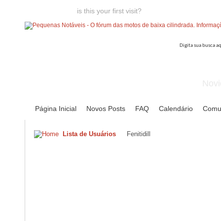
Welcome guest,
is this your first visit?
Click the "Create Account
Novi
Página Inicial
Novos Posts
FAQ
Calendário
Comu
Lista de Usuários
Fenitidill