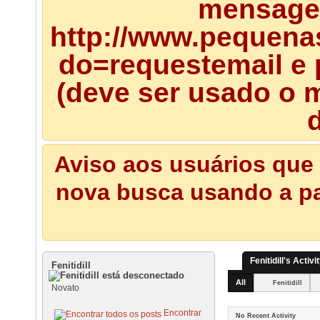
mensagem
http://www.pequena
do=requestemail e 
(deve ser usado o m
d
Aviso aos usuários que 
nova busca usando a pal
Fenitidill's Activi
Fenitidill
All
Fenitidill
Novato
Encontrar
No Recent Activity