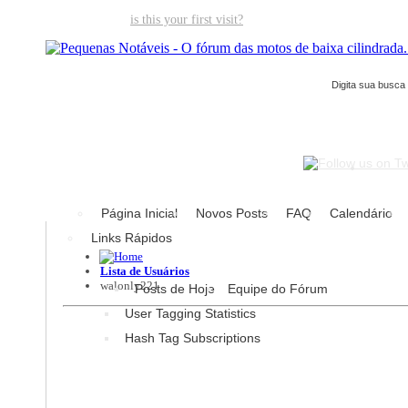
Welcome guest,
is this your first visit?
Click the "Create Account" but
Página Inicial
Novos Posts
FAQ
Calendário
Links Rápidos
Lista de Usuários
walonly221
Posts de Hoje
Equipe do Fórum
User Tagging Statistics
Hash Tag Subscriptions