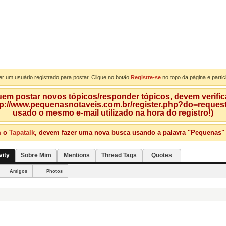
er um usuário registrado para postar. Clique no botão
Registre-se
no topo da página e partic
m postar novos tópicos/responder tópicos, devem verificar
tp://www.pequenasnotaveis.com.br/register.php?do=requeste
usado o mesmo e-mail utilizado na hora do registro!)
m o
Tapatalk
, devem fazer uma nova busca usando a palavra "Pequenas" qu
vity
Sobre Mim
Mentions
Thread Tags
Quotes
Amigos
Photos