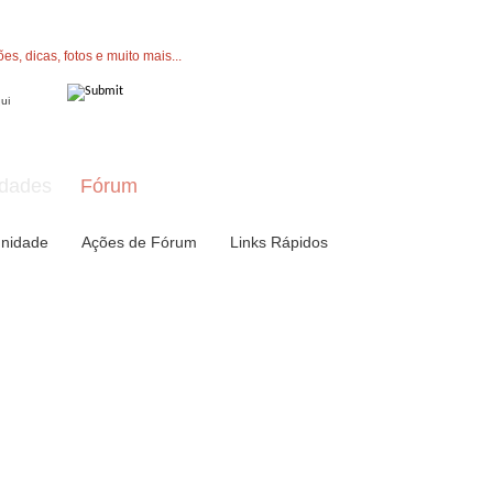
" button now to join.
dades
Fórum
nidade
Ações de Fórum
Links Rápidos