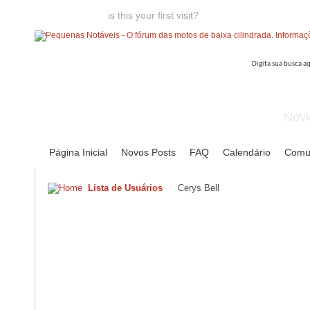
Welcome guest,
is this your first visit?
Click the "Create Account
Novi
Página Inicial
Novos Posts
FAQ
Calendário
Comu
Lista de Usuários
Cerys Bell