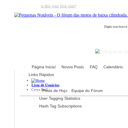
Welcome guest,
is this your first visit?
Click the "Create Account" but
Página Inicial
Novos Posts
FAQ
Calendário
Links Rápidos
Lista de Usuários
Cerys Bell
Posts de Hoje
Equipe do Fórum
User Tagging Statistics
Hash Tag Subscriptions