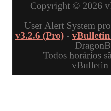
Copyright © 2026 vBu
User Alert System pr
v3.2.6 (Pro)
-
vBulleti
DragonBy
Todos horários s
vBulletin