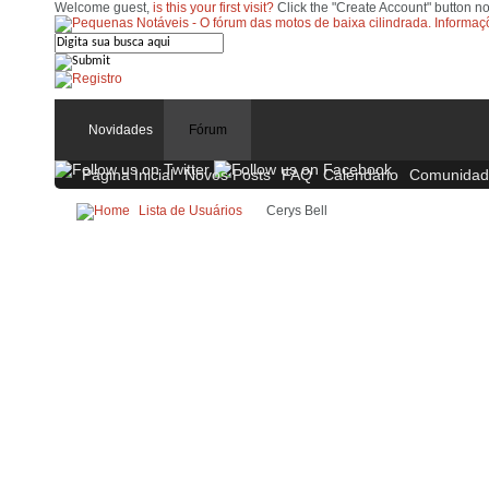
Welcome guest,
is this your first visit?
Click the "Create Account" button no
Novidades
Fórum
Página Inicial
Novos Posts
FAQ
Calendário
Comunidad
Lista de Usuários
Cerys Bell