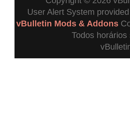
Copyright © 2026 vBulle
User Alert System provide
vBulletin Mods & Addons
Co
Todos horários
vBulleti