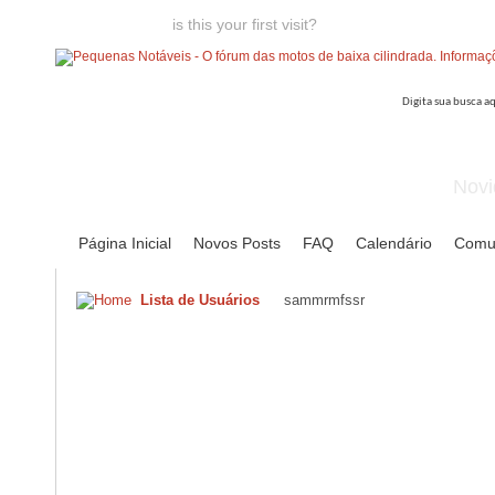
Welcome guest,
is this your first visit?
Click the "Create Account
Novi
Página Inicial
Novos Posts
FAQ
Calendário
Comu
Lista de Usuários
sammrmfssr