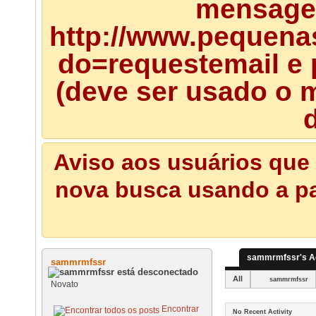
mensagem
http://www.pequena
do=requestemail e 
(deve ser usado o m
d
Aviso aos usuários que 
nova busca usando a pal
sammrmfssr's Ac
sammrmfssr
All
sammrmfssr
Novato
Encontrar
No Recent Activity