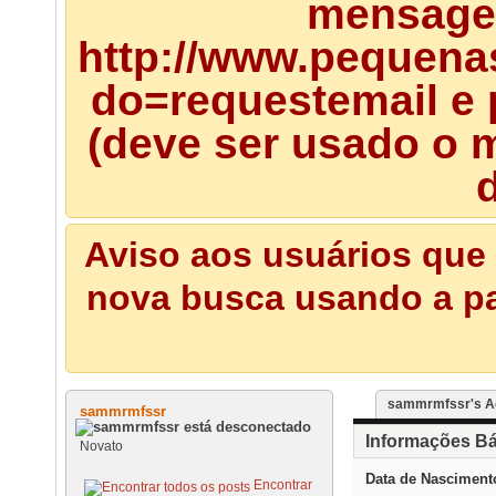
mensagem
http://www.pequena
do=requestemail e 
(deve ser usado o m
d
Aviso aos usuários que 
nova busca usando a pal
sammrmfssr's Ac
sammrmfssr
Informações Bá
Novato
Data de Nasciment
Encontrar