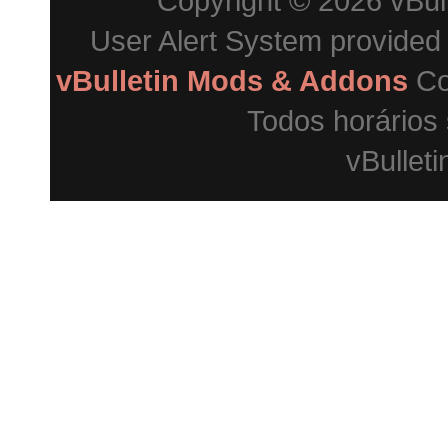
Copyright © 2026 vBulle
User Alert System provided
vBulletin Mods & Addons
Co
Todos horários
vBulleti