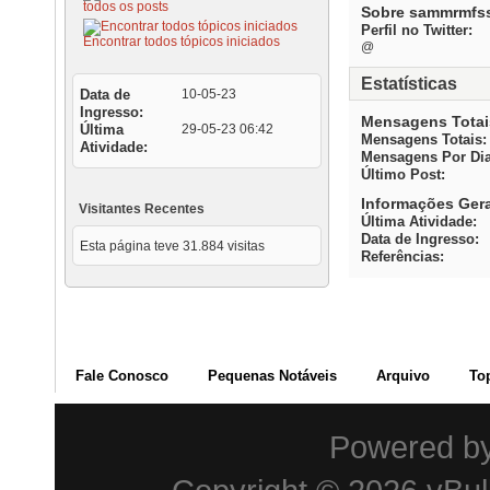
todos os posts
Sobre sammrmfs
Perfil no Twitter:
Encontrar todos tópicos iniciados
@
Estatísticas
Data de
10-05-23
Ingresso
Mensagens Totai
Última
29-05-23
06:42
Mensagens Totais
Atividade
Mensagens Por Di
Último Post
Informações Ger
Visitantes Recentes
Última Atividade
Data de Ingresso
Esta página teve
31.884
visitas
Referências
Fale Conosco
Pequenas Notáveis
Arquivo
To
Powered b