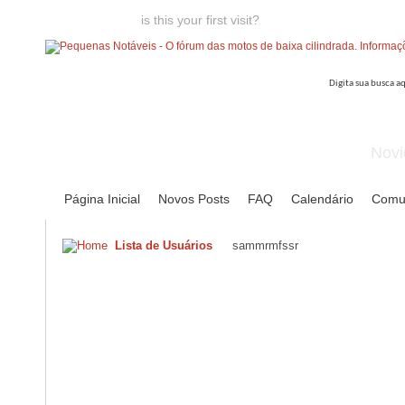
Welcome guest,
is this your first visit?
Click the "Create Account
Novi
Página Inicial
Novos Posts
FAQ
Calendário
Comu
Lista de Usuários
sammrmfssr