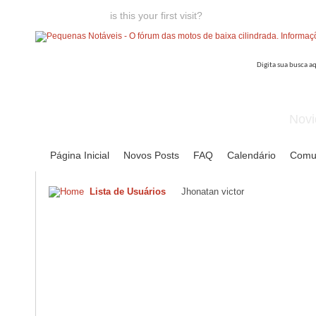
Welcome guest,
is this your first visit?
Click the "Create Account
Novi
Página Inicial
Novos Posts
FAQ
Calendário
Comu
Lista de Usuários
Jhonatan victor