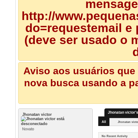
mensagem
http://www.pequena
do=requestemail e 
(deve ser usado o m
d
Aviso aos usuários que 
nova busca usando a pal
Jhonatan victor's
Jhonatan victor
All
Jhonatan vict
Novato
No Recent Activity