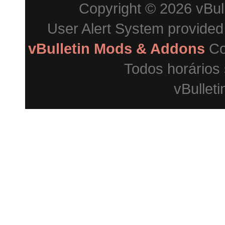
Copyright © 2026 vBulle
User Alert System provide
vBulletin Mods & Addons
Co
Todos horários
vBulleti