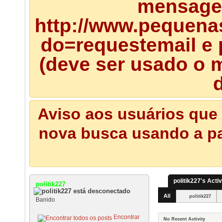
mensagem
http://www.pequena
do=requestemail e 
(deve ser usado o m
d
Aviso aos usuários que 
nova busca usando a pal
politik227's Activ
politik227
All
politik227
Banido
Encontrar
No Recent Activity