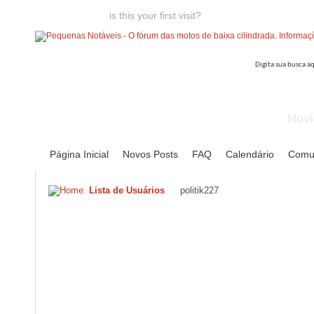
Welcome guest,
is this your first visit?
Click the "Create Account
Novi
Página Inicial
Novos Posts
FAQ
Calendário
Comu
Lista de Usuários
politik227