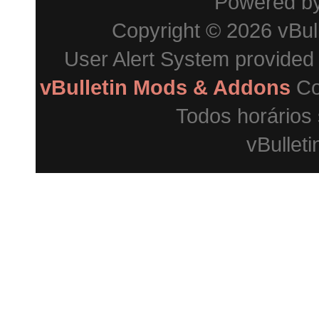
Powered b
Copyright © 2026 vBulle
User Alert System provided
vBulletin Mods & Addons
Co
Todos horários
vBulleti