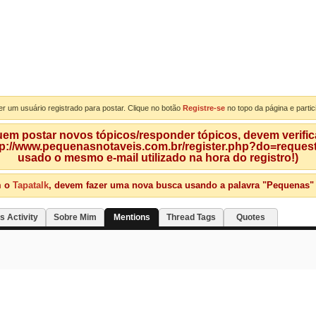
er um usuário registrado para postar. Clique no botão
Registre-se
no topo da página e partic
m postar novos tópicos/responder tópicos, devem verificar
tp://www.pequenasnotaveis.com.br/register.php?do=requeste
usado o mesmo e-mail utilizado na hora do registro!)
m o
Tapatalk
, devem fazer uma nova busca usando a palavra "Pequenas" qu
s Activity
Sobre Mim
Mentions
Thread Tags
Quotes