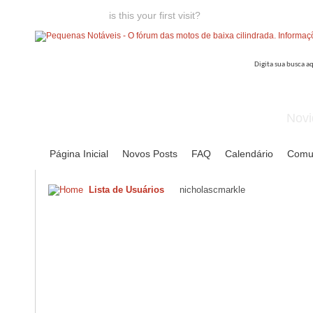
Welcome guest,
is this your first visit?
Click the "Create Account
Novi
Página Inicial
Novos Posts
FAQ
Calendário
Comu
Lista de Usuários
nicholascmarkle