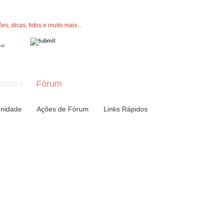
" button now to join.
dades
Fórum
nidade
Ações de Fórum
Links Rápidos