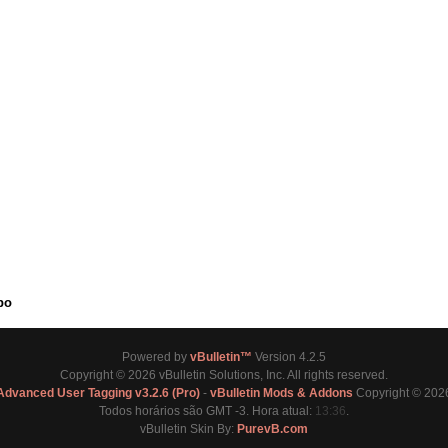
po
Powered by
vBulletin™
Version 4.2.5
Copyright © 2026 vBulletin Solutions, Inc. All rights reserved.
Advanced User Tagging v3.2.6 (Pro)
-
vBulletin Mods & Addons
Copyright © 2026
Todos horários são GMT -3. Hora atual:
13:36
.
vBulletin Skin By:
PurevB.com