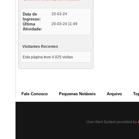
Data de
20-03-24
Ingresso
Última
20-03-24
11:49
Atividade
Visitantes Recentes
Esta página teve
4.025
visitas
Fale Conosco
Pequenas Notáveis
Arquivo
To
User Alert System provided by