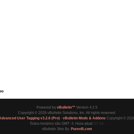
po
Powered by
vBulletin™
Version 4.2.5
Copyright © 2026 vBulletin Solutions, Inc. All rights reserved.
Advanced User Tagging v3.2.6 (Pro)
-
vBulletin Mods & Addons
Copyright © 2026
Todos horários são GMT -3. Hora atual:
07:24
.
vBulletin Skin By:
PurevB.com