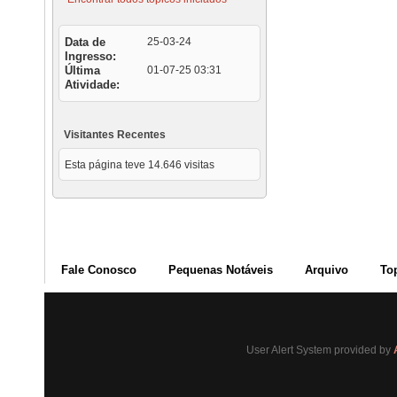
Data de
25-03-24
Ingresso
Última
01-07-25
03:31
Atividade
Visitantes Recentes
Esta página teve
14.646
visitas
Fale Conosco
Pequenas Notáveis
Arquivo
To
User Alert System provided by