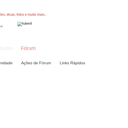
" button now to join.
dades
Fórum
nidade
Ações de Fórum
Links Rápidos