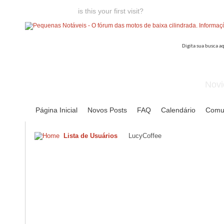
Welcome guest,
is this your first visit?
Click the "Create Account
Novi
Página Inicial
Novos Posts
FAQ
Calendário
Comu
Lista de Usuários
LucyCoffee