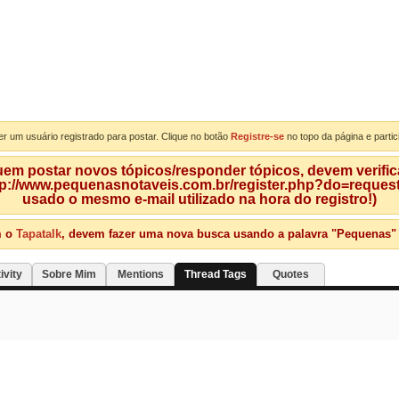
er um usuário registrado para postar. Clique no botão
Registre-se
no topo da página e partic
m postar novos tópicos/responder tópicos, devem verificar
tp://www.pequenasnotaveis.com.br/register.php?do=requeste
usado o mesmo e-mail utilizado na hora do registro!)
m o
Tapatalk
, devem fazer uma nova busca usando a palavra "Pequenas" qu
ivity
Sobre Mim
Mentions
Thread Tags
Quotes