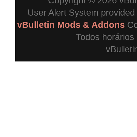
Copyright © 2026 vBulle
User Alert System provided
vBulletin Mods & Addons
Co
Todos horários
vBulleti