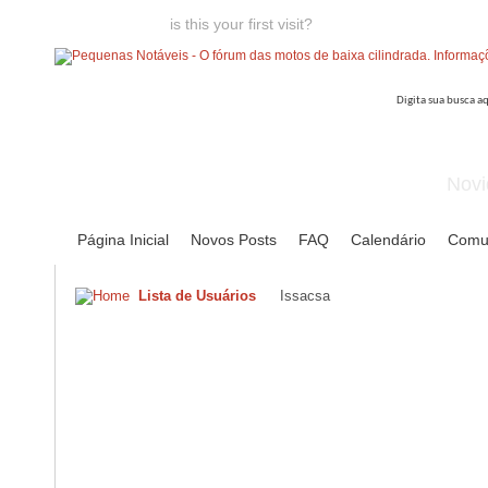
Welcome guest,
is this your first visit?
Click the "Create Account
Novi
Página Inicial
Novos Posts
FAQ
Calendário
Comu
Lista de Usuários
Issacsa