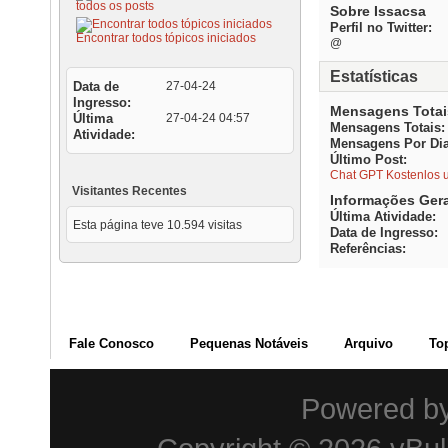
todos os posts
Sobre Issacsa
Perfil no Twitter:
Encontrar todos tópicos iniciados
@
Estatísticas
Data de
27-04-24
Ingresso
Mensagens Totai
Última
27-04-24
04:57
Mensagens Totais
Atividade
Mensagens Por Di
Último Post
Chat GPT Kostenlos u
Visitantes Recentes
Informações Ger
Última Atividade
Esta página teve
10.594
visitas
Data de Ingresso
Referências
Fale Conosco
Pequenas Notáveis
Arquivo
To
Powered b