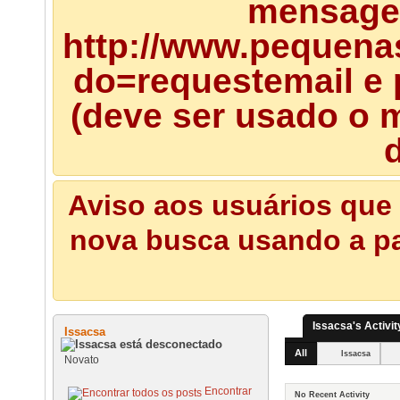
mensagem
http://www.pequena
do=requestemail e 
(deve ser usado o m
d
Aviso aos usuários que 
nova busca usando a pal
Issacsa's Activit
Issacsa
All
Issacsa
Novato
Encontrar
No Recent Activity