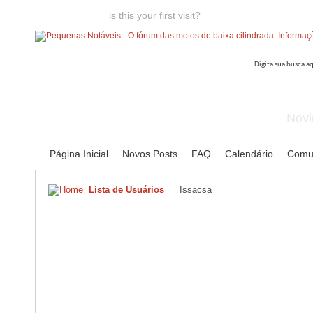
Welcome guest,
is this your first visit?
Click the "Create Account
Novi
Página Inicial
Novos Posts
FAQ
Calendário
Comu
Lista de Usuários
Issacsa