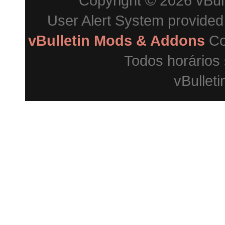
Copyright © 2026 vBulle
User Alert System provide
vBulletin Mods & Addons
Co
Todos horários
vBulleti