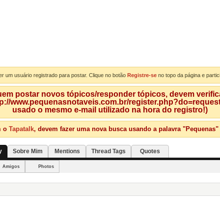
er um usuário registrado para postar. Clique no botão
Registre-se
no topo da página e partic
m postar novos tópicos/responder tópicos, devem verificar
tp://www.pequenasnotaveis.com.br/register.php?do=requeste
usado o mesmo e-mail utilizado na hora do registro!)
m o
Tapatalk
, devem fazer uma nova busca usando a palavra "Pequenas" qu
y
Sobre Mim
Mentions
Thread Tags
Quotes
Amigos
Photos