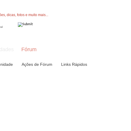
" button now to join.
dades
Fórum
nidade
Ações de Fórum
Links Rápidos