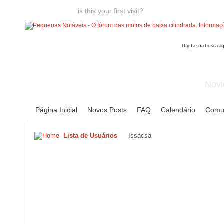
Welcome guest,
is this your first visit?
Click the "Create Account
Novi
Página Inicial
Novos Posts
FAQ
Calendário
Comu
Lista de Usuários
Issacsa