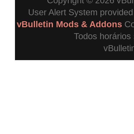
Copyright © 2026 vBulle
User Alert System provide
vBulletin Mods & Addons
Co
Todos horários
vBulleti