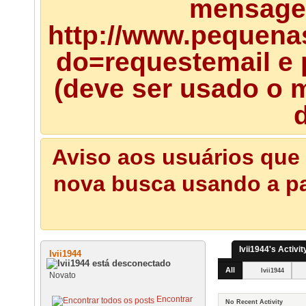
mensagem
http://www.pequena
do=requestemail e 
(deve ser usado o m
d
Aviso aos usuários que 
nova busca usando a pal
Ivii1944's Activit
Ivii1944
All
Ivii1944
Novato
Encontrar
No Recent Activity