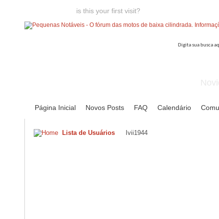
Welcome guest,
is this your first visit?
Click the "Create Account
Novi
Página Inicial
Novos Posts
FAQ
Calendário
Comu
Lista de Usuários
Ivii1944