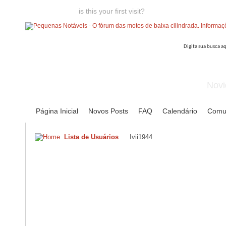
Welcome guest,
is this your first visit?
Click the "Create Account
Novi
Página Inicial
Novos Posts
FAQ
Calendário
Comu
Lista de Usuários
Ivii1944