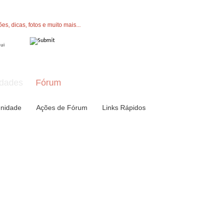
" button now to join.
dades
Fórum
nidade
Ações de Fórum
Links Rápidos