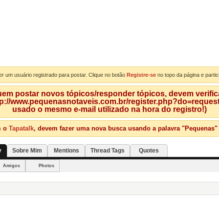
er um usuário registrado para postar. Clique no botão
Registre-se
no topo da página e partic
m postar novos tópicos/responder tópicos, devem verificar
tp://www.pequenasnotaveis.com.br/register.php?do=requeste
usado o mesmo e-mail utilizado na hora do registro!)
m o
Tapatalk
, devem fazer uma nova busca usando a palavra "Pequenas" qu
y
Sobre Mim
Mentions
Thread Tags
Quotes
Amigos
Photos