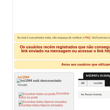
Se esta é sua primeira visita, não esqueça de verificar o
FAQ
. Você precisa s
Os usuários recém registrados que não consegue
link enviado na mensagem ou acessar o link ht
Aviso aos usuários que utiliza
Ivii1944's Activit
Ivii1944
All
Ivii1944
Novato
Encontrar
No Recent Activity
todos os posts
Encontrar todos tópicos iniciados