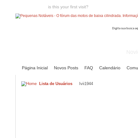
Welcome guest,
is this your first visit?
Click the "Create Account
Novi
Página Inicial
Novos Posts
FAQ
Calendário
Comu
Lista de Usuários
Ivii1944