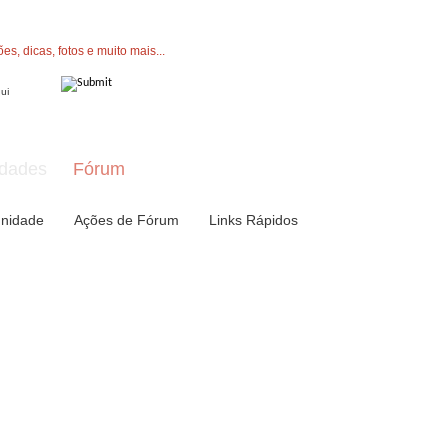
" button now to join.
dades
Fórum
nidade
Ações de Fórum
Links Rápidos