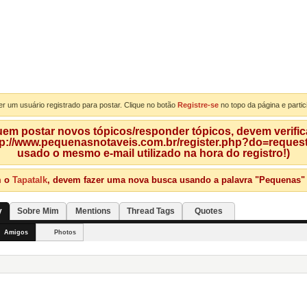
er um usuário registrado para postar. Clique no botão
Registre-se
no topo da página e partic
m postar novos tópicos/responder tópicos, devem verificar
tp://www.pequenasnotaveis.com.br/register.php?do=requeste
usado o mesmo e-mail utilizado na hora do registro!)
m o
Tapatalk
, devem fazer uma nova busca usando a palavra "Pequenas" qu
y
Sobre Mim
Mentions
Thread Tags
Quotes
Amigos
Photos