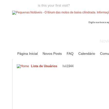
Welcome guest,
is this your first visit?
Click the "Create Account
Novi
Página Inicial
Novos Posts
FAQ
Calendário
Comu
Lista de Usuários
Ivii1944