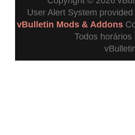
Copyright © 2026 vBulle
User Alert System provided
vBulletin Mods & Addons
Co
Todos horários
vBulleti