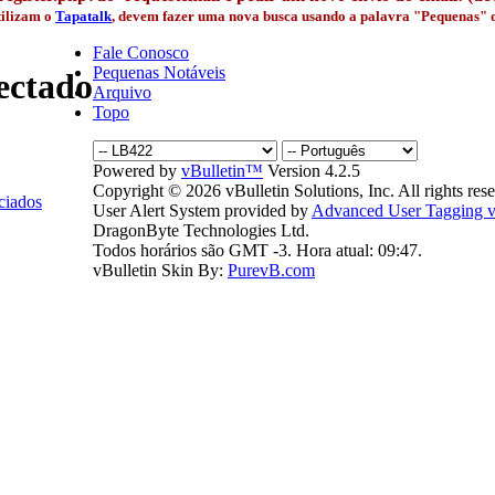
tilizam o
Tapatalk
, devem fazer uma nova busca usando a palavra "Pequenas" qu
Fale Conosco
Pequenas Notáveis
Arquivo
Topo
Powered by
vBulletin™
Version 4.2.5
Copyright © 2026 vBulletin Solutions, Inc. All rights res
ciados
User Alert System provided by
Advanced User Tagging v3
DragonByte Technologies Ltd.
Todos horários são GMT -3. Hora atual:
09:47
.
vBulletin Skin By:
PurevB.com