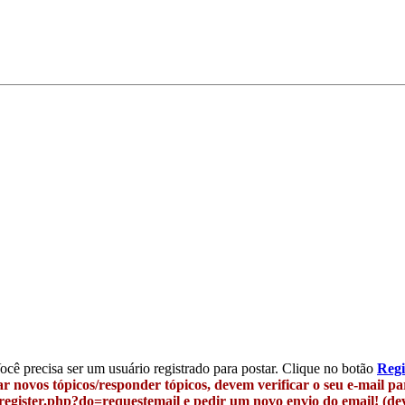
Você precisa ser um usuário registrado para postar. Clique no botão
Regi
r novos tópicos/responder tópicos, devem verificar o seu e-mail p
egister.php?do=requestemail e pedir um novo envio do email! (deve