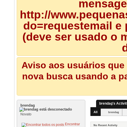
mensagem
http://www.pequena
do=requestemail e 
(deve ser usado o m
d
Aviso aos usuários que 
nova busca usando a pal
brendag's Activi
brendag
All
brendag
Novato
Encontrar
No Recent Activity