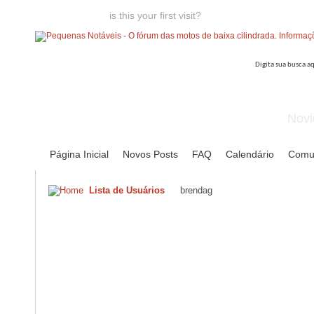
Welcome guest,
is this your first visit?
Click the "Create Account
Novi
Página Inicial
Novos Posts
FAQ
Calendário
Comu
Lista de Usuários
brendag