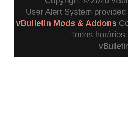
Copyright © 2026 vBulle
User Alert System provided
vBulletin Mods & Addons
Co
Todos horários
vBulleti