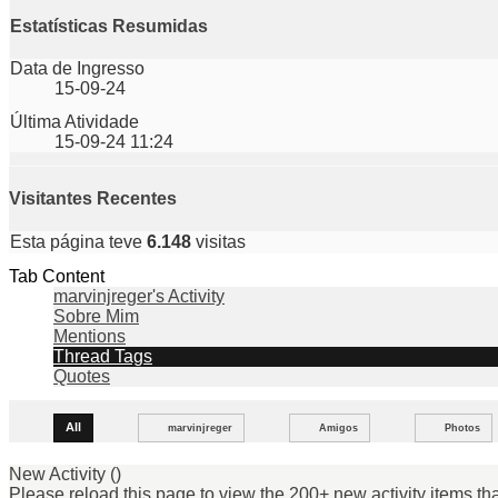
Estatísticas Resumidas
Data de Ingresso
15-09-24
Última Atividade
15-09-24
11:24
Visitantes Recentes
Esta página teve
6.148
visitas
Tab Content
marvinjreger's Activity
Sobre Mim
Mentions
Thread Tags
Quotes
All
marvinjreger
Amigos
Photos
New Activity (
)
Please reload this page to view the 200+ new activity items t