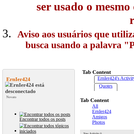
ser usado o mesmo 
Aviso aos usuários que utili
busca usando a palavra "Pe
Tab Content
ErnIer424's Activit
ErnIer424
Quotes
Novato
Tab Content
All
ErnIer424
Amigos
Encontrar todos os posts
Photos
New Activity (
)