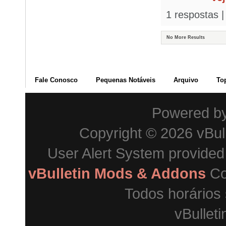
1 respostas |
No More Results
Fale Conosco
Pequenas Notáveis
Arquivo
To
Powered b
Copyright © 2026 vBulle
User Alert System provide
vBulletin Mods & Addons
Co
Todos horários
vBulleti