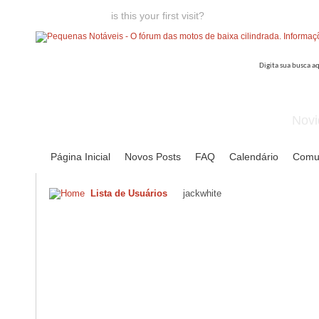
Welcome guest,
is this your first visit?
Click the "Create Account
Novi
Página Inicial
Novos Posts
FAQ
Calendário
Comu
Lista de Usuários
jackwhite