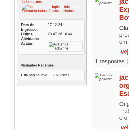
ja
todos os posts
Ex
Encontrar todos tópicos iniciados
Bo
Data de
17-12-24
Olá
Ingresso
pro
Última
20-07-26
16:44
Atividade
um 
Avatar
ve
1 respostas |
Visitantes Recentes
Esta página teve
11.902
visitas
ja
or
Es
Oi 
Tra
e o
ve