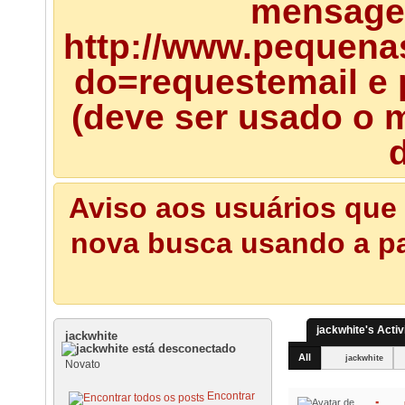
mensagem
http://www.pequena
do=requestemail e 
(deve ser usado o m
d
Aviso aos usuários que 
nova busca usando a pal
jackwhite's Activ
jackwhite
All
jackwhite
Novato
Encontrar