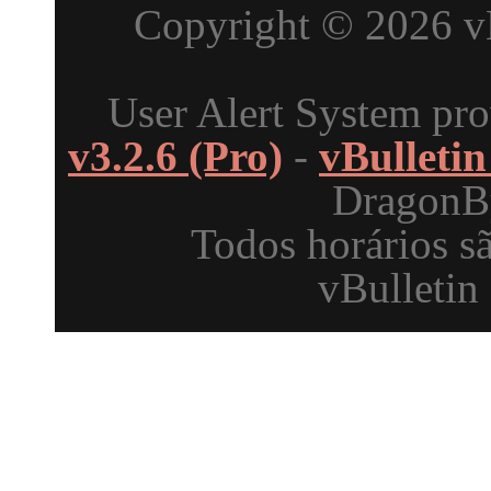
Copyright © 2026 vBu
User Alert System pr
v3.2.6 (Pro)
-
vBulleti
DragonBy
Todos horários s
vBulletin