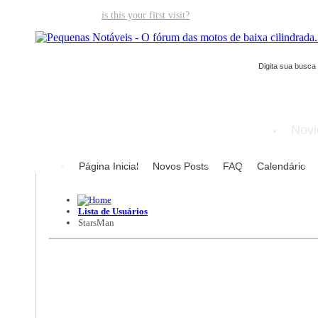
Welcome guest,
is this your first visit?
Click the "Create Account" but
Novi
Página Inicial
Novos Posts
FAQ
Calendário
Lista de Usuários
StarsMan