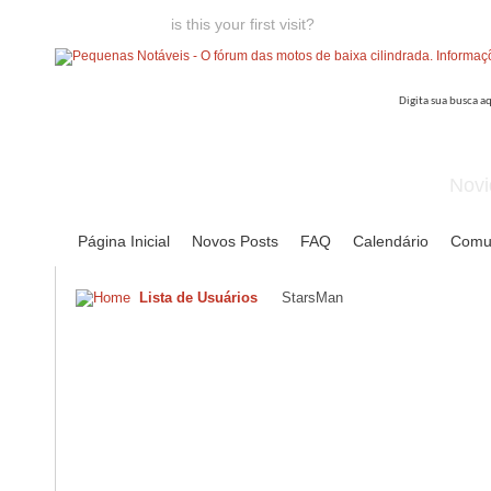
Welcome guest,
is this your first visit?
Click the "Create Account
Novi
Página Inicial
Novos Posts
FAQ
Calendário
Comu
Lista de Usuários
StarsMan