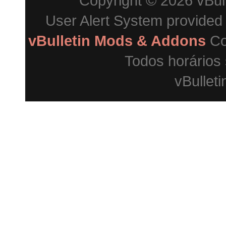
Copyright © 2026 vBulle
User Alert System provided
vBulletin Mods & Addons
Co
Todos horários
vBulleti