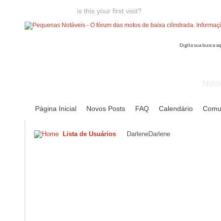
Welcome guest,
is this your first visit?
Click the "Create Account
Novi
Página Inicial
Novos Posts
FAQ
Calendário
Comu
Lista de Usuários
DarleneDarlene