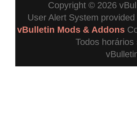
Copyright © 2026 vBulle
User Alert System provided
vBulletin Mods & Addons
Co
Todos horários
vBulleti