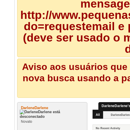
mensagem
http://www.pequena
do=requestemail e 
(deve ser usado o m
d
Aviso aos usuários que 
nova busca usando a pal
DarleneDarlene's
DarleneDarlene
All
DarleneDarlen
Novato
No Recent Activity