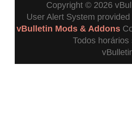
Copyright © 2026 vBulle
User Alert System provided
vBulletin Mods & Addons
Co
Todos horários
vBulleti