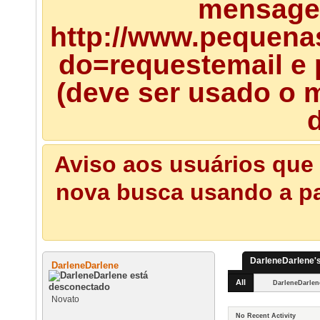
mensagem
http://www.pequena
do=requestemail e 
(deve ser usado o m
d
Aviso aos usuários que 
nova busca usando a pal
DarleneDarlene's
DarleneDarlene
All
DarleneDarlen
Novato
No Recent Activity