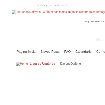
Welcome guest,
is this your first visit?
Click the "Create Account
Novi
Página Inicial
Novos Posts
FAQ
Calendário
Comu
Lista de Usuários
DarleneDarlene