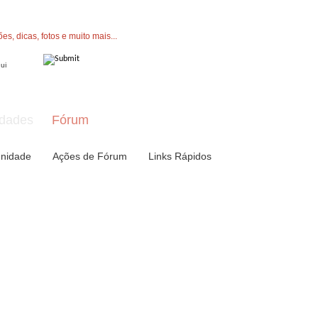
" button now to join.
dades
Fórum
nidade
Ações de Fórum
Links Rápidos