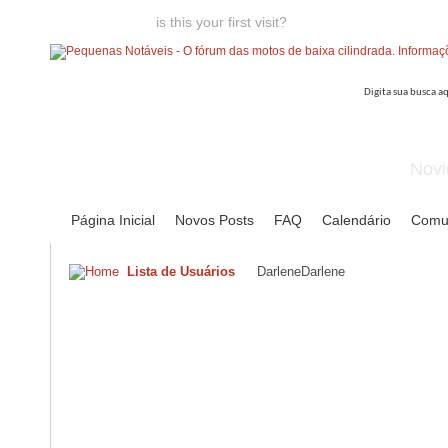
Welcome guest,
is this your first visit?
Click the "Create Account
Novi
Página Inicial
Novos Posts
FAQ
Calendário
Comu
Lista de Usuários
DarleneDarlene