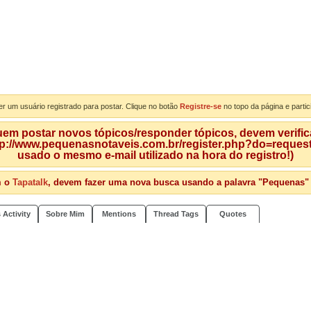
er um usuário registrado para postar. Clique no botão
Registre-se
no topo da página e partic
m postar novos tópicos/responder tópicos, devem verificar
tp://www.pequenasnotaveis.com.br/register.php?do=requeste
usado o mesmo e-mail utilizado na hora do registro!)
m o
Tapatalk
, devem fazer uma nova busca usando a palavra "Pequenas" qu
 Activity
Sobre Mim
Mentions
Thread Tags
Quotes