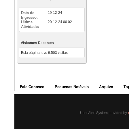
Data de
19-12-24
Ingresso
Última
20-12-24
00:02
Atividade
Visitantes Recentes
Esta página teve
9.503
visitas
Fale Conosco
Pequenas Notáveis
Arquivo
To
User Alert System provided by