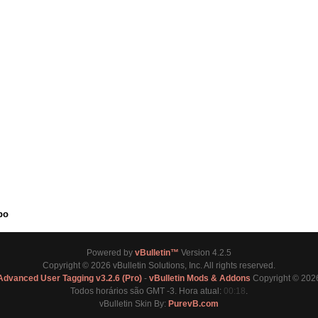
po
Powered by
vBulletin™
Version 4.2.5
Copyright © 2026 vBulletin Solutions, Inc. All rights reserved.
Advanced User Tagging v3.2.6 (Pro)
-
vBulletin Mods & Addons
Copyright © 2026
Todos horários são GMT -3. Hora atual:
00:18
.
vBulletin Skin By:
PurevB.com