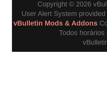
Copyright © 2026 vBulle
User Alert System provided
vBulletin Mods & Addons
Co
Todos horários
vBulleti