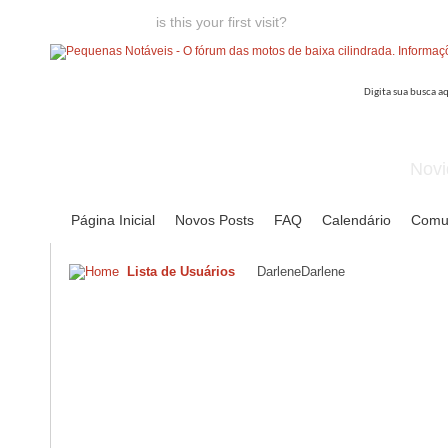
Welcome guest,
is this your first visit?
Click the "Create Account
Novi
Página Inicial
Novos Posts
FAQ
Calendário
Comu
Lista de Usuários
DarleneDarlene