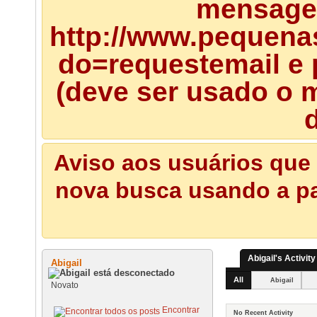
mensagem
http://www.pequena
do=requestemail e 
(deve ser usado o m
d
Aviso aos usuários que 
nova busca usando a pal
Abigail's Activity
Abigail
All
Abigail
Novato
Encontrar
No Recent Activity