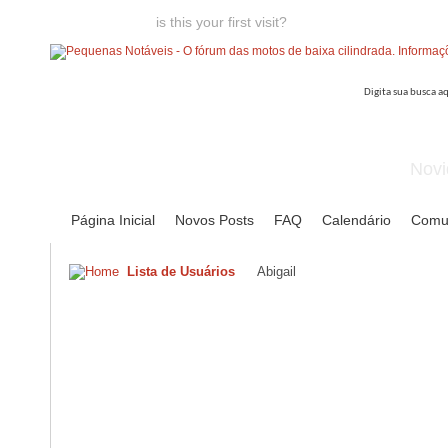
Welcome guest,
is this your first visit?
Click the "Create Account
Novi
Página Inicial
Novos Posts
FAQ
Calendário
Comu
Lista de Usuários
Abigail