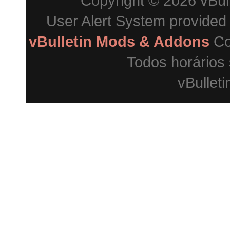
Copyright © 2026 vBulle
User Alert System provided
vBulletin Mods & Addons
Co
Todos horários
vBulleti