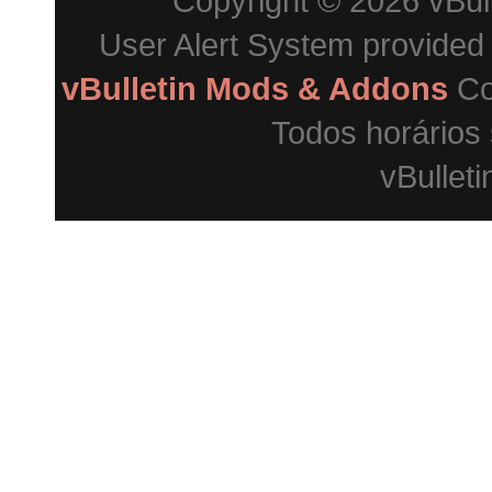
Copyright © 2026 vBulle
User Alert System provided
vBulletin Mods & Addons
Co
Todos horários
vBulleti