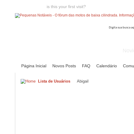
Welcome guest,
is this your first visit?
Click the "Create Account
Novi
Página Inicial
Novos Posts
FAQ
Calendário
Comu
Lista de Usuários
Abigail