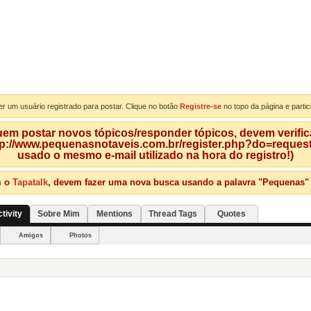
er um usuário registrado para postar. Clique no botão
Registre-se
no topo da página e partic
m postar novos tópicos/responder tópicos, devem verificar
tp://www.pequenasnotaveis.com.br/register.php?do=requeste
usado o mesmo e-mail utilizado na hora do registro!)
m o
Tapatalk
, devem fazer uma nova busca usando a palavra "Pequenas" qu
tivity
Sobre Mim
Mentions
Thread Tags
Quotes
Amigos
Photos