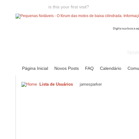
Welcome guest,
is this your first visit?
Click the "Create Account
Novi
Página Inicial
Novos Posts
FAQ
Calendário
Comu
Lista de Usuários
jamesparker