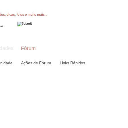
" button now to join.
dades
Fórum
nidade
Ações de Fórum
Links Rápidos