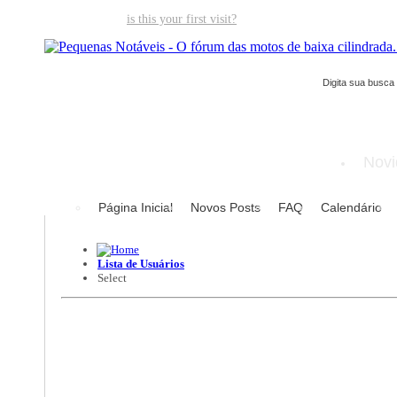
Welcome guest,
is this your first visit?
Click the "Create Account" but
Novi
Página Inicial
Novos Posts
FAQ
Calendário
Lista de Usuários
Select