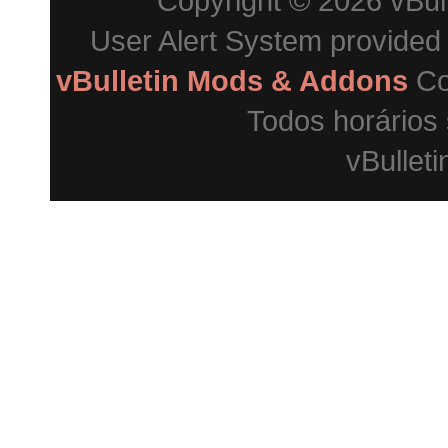
Copyright © 2026 vBulle
User Alert System provided
vBulletin Mods & Addons
Co
Todos horários
vBulleti