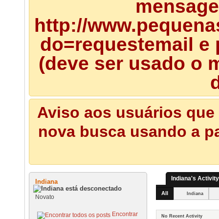
mensagem
http://www.pequena
do=requestemail e 
(deve ser usado o m
d
Aviso aos usuários que 
nova busca usando a pal
Indiana's Activity
Indiana
All
Indiana
Novato
Encontrar
No Recent Activity