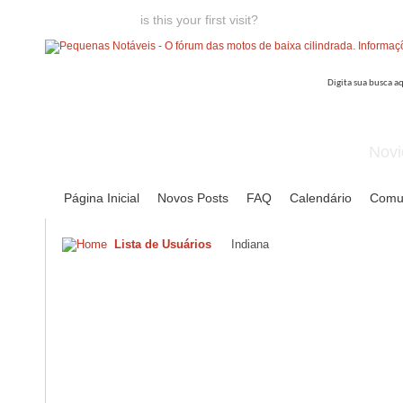
Welcome guest,
is this your first visit?
Click the "Create Account
Novi
Página Inicial
Novos Posts
FAQ
Calendário
Comu
Lista de Usuários
Indiana