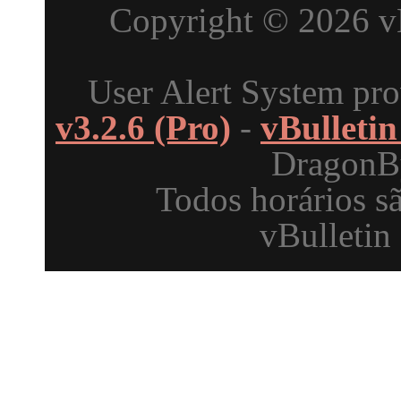
Copyright © 2026 vBu
User Alert System pr
v3.2.6 (Pro)
-
vBulleti
DragonBy
Todos horários s
vBulletin