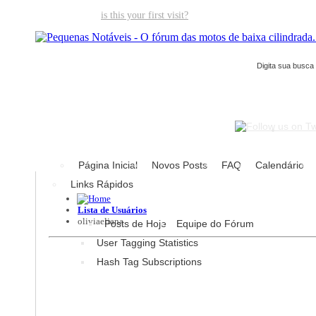
Welcome guest,
is this your first visit?
Click the "Create Account" but
Página Inicial
Novos Posts
FAQ
Calendário
Links Rápidos
Lista de Usuários
oliviaeliana
Posts de Hoje
Equipe do Fórum
User Tagging Statistics
Hash Tag Subscriptions