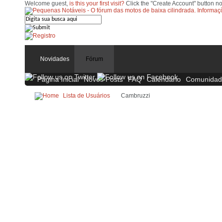
Welcome guest,
is this your first visit?
Click the "Create Account" button no
Novidades
Fórum
Página Inicial
Novos Posts
FAQ
Calendário
Comunidad
Lista de Usuários
Cambruzzi