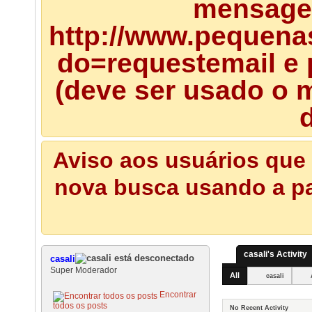
mensagem
http://www.pequena
do=requestemail e 
(deve ser usado o m
d
Aviso aos usuários que 
nova busca usando a pal
casali's Activity
casali
Super Moderador
All
casali
Encontrar
todos os posts
No Recent Activity