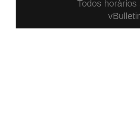
Todos horários
vBulleti