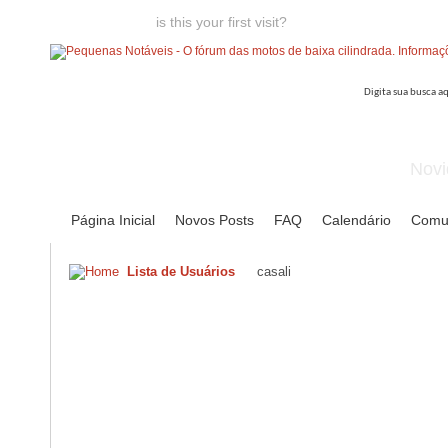
Welcome guest,
is this your first visit?
Click the "Create Account
Novi
Página Inicial
Novos Posts
FAQ
Calendário
Comu
Lista de Usuários
casali