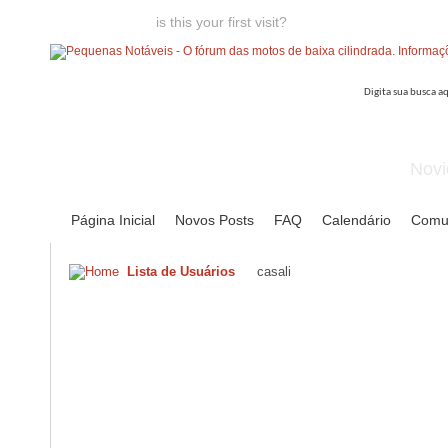
Welcome guest,
is this your first visit?
Click the "Create Account
Novi
Página Inicial
Novos Posts
FAQ
Calendário
Comu
Lista de Usuários
casali