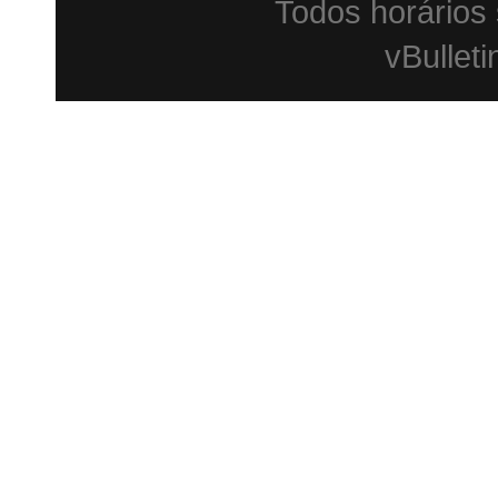
Todos horários
vBulleti