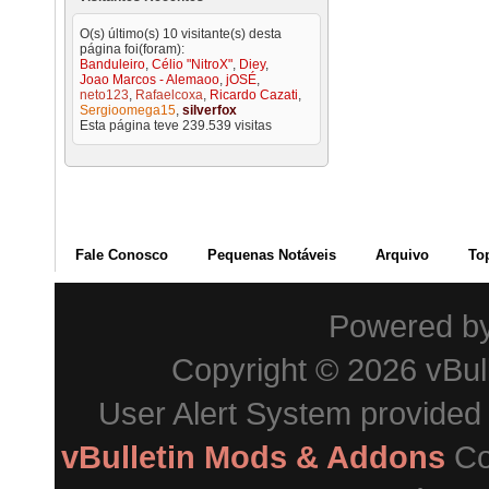
O(s) último(s) 10 visitante(s) desta
página foi(foram):
Banduleiro
,
Célio "NitroX"
,
Diey
,
Joao Marcos - Alemaoo
,
jOSÉ
,
neto123
,
Rafaelcoxa
,
Ricardo Cazati
,
Sergioomega15
,
silverfox
Esta página teve
239.539
visitas
Fale Conosco
Pequenas Notáveis
Arquivo
To
Powered b
Copyright © 2026 vBulle
User Alert System provided
vBulletin Mods & Addons
Co