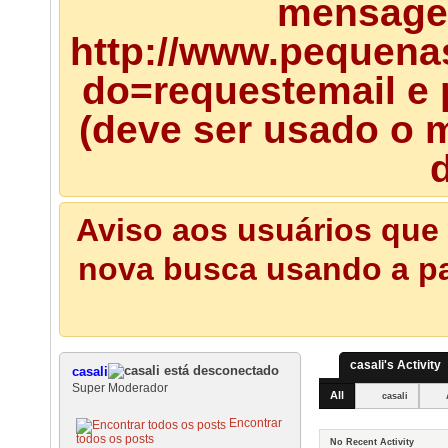
mensagem
http://www.pequena
do=requestemail e 
(deve ser usado o m
d
Aviso aos usuários que 
nova busca usando a pal
casali's Activity
casali
Super Moderador
All
casali
Encontrar
todos os posts
No Recent Activity