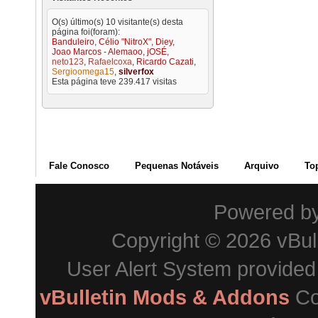
O(s) último(s) 10 visitante(s) desta
página foi(foram):
Banduleiro
,
Célio "NitroX"
,
Diey
,
Joao Marcos - Alemaoo
,
jOSÉ
,
neto123
,
Rafaelcoxa
,
Ricardo Cazati
,
Sergioomega15
,
silverfox
Esta página teve
239.417
visitas
Fale Conosco
Pequenas Notáveis
Arquivo
To
Powered b
Copyright © 2026 vBulle
User Alert System provide
vBulletin Mods & Addons
Co