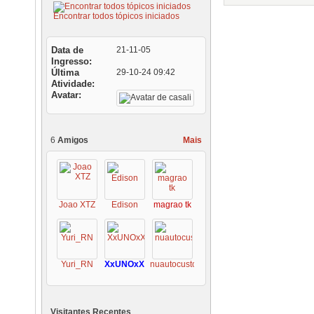
Encontrar todos tópicos iniciados
Data de
21-11-05
Ingresso
Última
29-10-24
09:42
Atividade
Avatar
6
Amigos
Mais
Joao XTZ
Edison
magrao tk
Yuri_RN
XxUNOxX
nuautocustoms
Visitantes Recentes