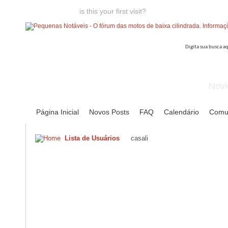
Welcome guest,
is this your first visit?
Click the "Create Account
Novi
Página Inicial
Novos Posts
FAQ
Calendário
Comu
Lista de Usuários
casali