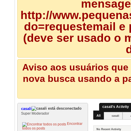
mensagem
http://www.pequena
do=requestemail e 
(deve ser usado o m
d
Aviso aos usuários que 
nova busca usando a pal
casali's Activity
casali
Super Moderador
All
casali
Encontrar
todos os posts
No Recent Activity