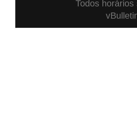
Todos horários
vBulleti