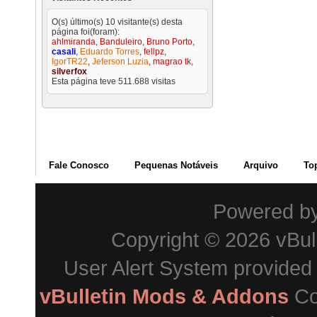
O(s) último(s) 10 visitante(s) desta
página foi(foram):
ahlmiranda
,
Banduleiro
,
Bruno Porto
,
casali
,
Eduardo Torres
,
fellpz
,
IgorTR22
,
Jeferson Luzia
,
magrao tk
,
silverfox
Esta página teve
511.688
visitas
Fale Conosco
Pequenas Notáveis
Arquivo
To
Powered b
Copyright © 2026 vBulle
User Alert System provided
vBulletin Mods & Addons
Co