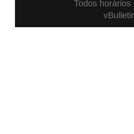
Todos horários
vBulleti