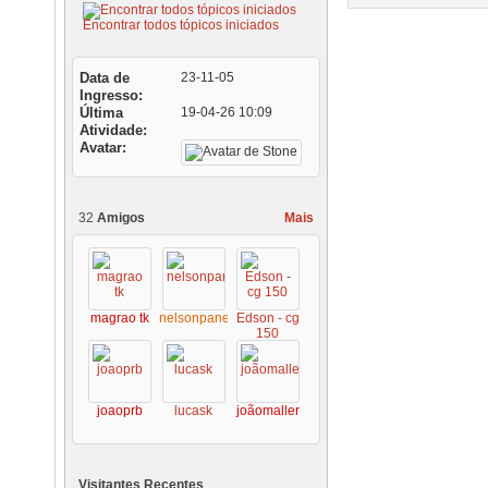
Encontrar todos tópicos iniciados
Data de
23-11-05
Ingresso
Última
19-04-26
10:09
Atividade
Avatar
32
Amigos
Mais
magrao tk
nelsonpanema
Edson - cg
150
joaoprb
lucask
joãomaller
Visitantes Recentes