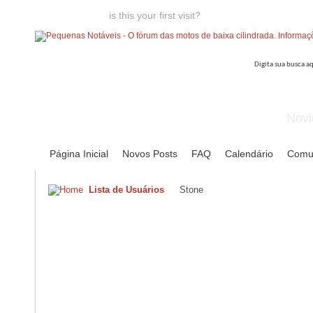
Welcome guest,
is this your first visit?
Click the "Create Account
Novi
Página Inicial
Novos Posts
FAQ
Calendário
Comu
Lista de Usuários
Stone