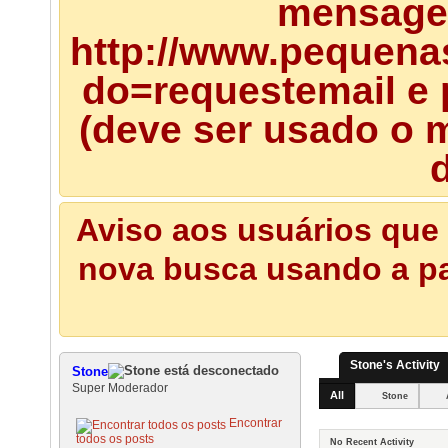
mensagem
http://www.pequena
do=requestemail e 
(deve ser usado o m
d
Aviso aos usuários que 
nova busca usando a pal
Stone's Activity
Stone
Super Moderador
All
Stone
Encontrar
todos os posts
No Recent Activity